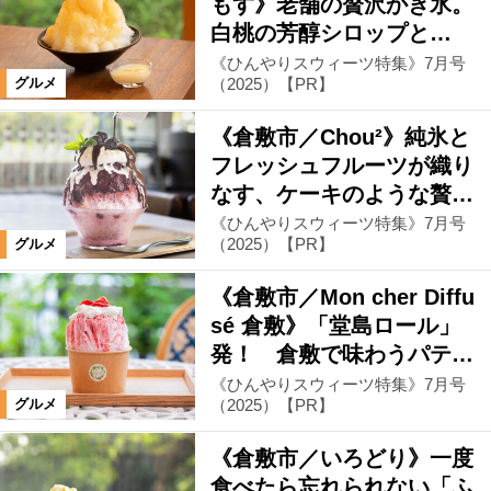
もす》老舗の贅沢かき氷。
白桃の芳醇シロップと…
《ひんやりスウィーツ特集》7月号
（2025）【PR】
グルメ
《倉敷市／Chou²》純氷と
フレッシュフルーツが織り
なす、ケーキのような贅…
《ひんやりスウィーツ特集》7月号
（2025）【PR】
グルメ
《倉敷市／Mon cher Diffu
sé 倉敷》「堂島ロール」
発！ 倉敷で味わうパテ…
《ひんやりスウィーツ特集》7月号
（2025）【PR】
グルメ
《倉敷市／いろどり》一度
食べたら忘れられない「ふ