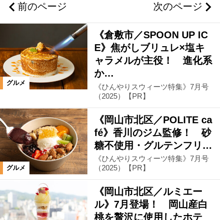
前のページ
次のページ
総社・吉備中央エリア
《倉敷市／SPOON UP IC
倉敷市郊外・早島町
倉敷市中心部
E》焦がしブリュレ×塩キ
ャラメルが主役！ 進化系
か…
東備エリア
玉野市エリア
グルメ
《ひんやりスウィーツ特集》7月号
（2025）【PR】
井笠エリア
高梁・新見・真庭エリア
《岡山市北区／POLITE ca
fé》香川のジム監修！ 砂
岡山県全域
糖不使用・グルテンフリ…
《ひんやりスウィーツ特集》7月号
カテゴリ
（2025）【PR】
グルメ
ライフ
ショッピング
グルメ
《岡山市北区／ルミエー
ル》7月登場！ 岡山産白
桃を贅沢に使用したホテ