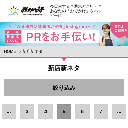
今日何する？週末どこ行く？
あなたの「おでかけ」をハッ
ピーに
HOME
新店新ネタ
新店新ネタ
絞り込み
エリア
...
3
4
5
6
7
...
岡山市郊外
岡山市中心部