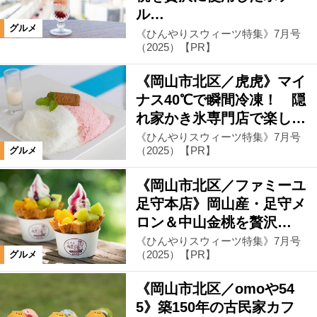
洋食
アジア
和食
肉料理
ル…
グルメ
《ひんやりスウィーツ特集》7月号
麺
パン
カフェ・スウィーツ
（2025）【PR】
《岡山市北区／虎虎》マイ
飲む
スペシャル
おでかけ
ナス40℃で瞬間冷凍！ 隠
れ家かき氷専門店で楽し…
《ひんやりスウィーツ特集》7月号
絞り込む
（2025）【PR】
グルメ
《岡山市北区／ファミーユ
足守本店》岡山産・足守メ
ロン＆中山金桃を贅沢…
《ひんやりスウィーツ特集》7月号
（2025）【PR】
グルメ
《岡山市北区／omoや54
5》築150年の古民家カフ