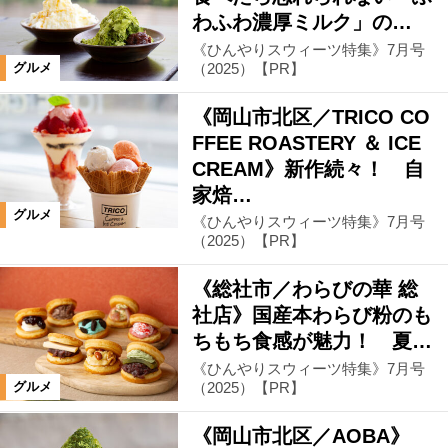
わふわ濃厚ミルク」の…
《ひんやりスウィーツ特集》7月号
（2025）【PR】
グルメ
《岡山市北区／TRICO CO
FFEE ROASTERY ＆ ICE
CREAM》新作続々！ 自
家焙…
グルメ
《ひんやりスウィーツ特集》7月号
（2025）【PR】
《総社市／わらびの華 総
社店》国産本わらび粉のも
ちもち食感が魅力！ 夏…
《ひんやりスウィーツ特集》7月号
（2025）【PR】
グルメ
《岡山市北区／AOBA》