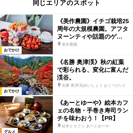
同じエリアのスポット
《美作農園》イチゴ栽培25
周年の大規模農園。アフタ
ヌーンティや話題のゲ…
美作農園
おでかけ
《名勝 奥津渓》秋の紅葉
で彩られる、変化に富んだ
渓谷。
名勝 奥津渓(めいしょう おくつけい)
おでかけ
《あーとゆーや》絵本カフ
ェの名物・手巻き寿司ラン
チを味わおう！【PR】
絵本とカフェ あーとゆーや
グルメ