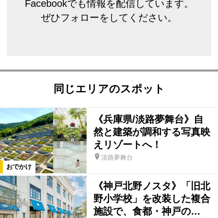
Facebookでも情報を配信しています。
ぜひフォローをしてください。
同じエリアのスポット
《兵庫県/淡路夢舞台》自
然と建築が調和する写真映
えリゾートへ！
淡路夢舞台
おでかけ
《神戸北野ノスタ》「旧北
野小学校」を改装した複合
施設で、食都・神戸の…