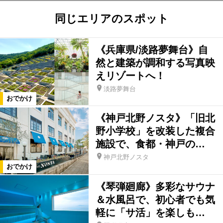
同じエリアのスポット
《兵庫県/淡路夢舞台》自
然と建築が調和する写真映
えリゾートへ！
淡路夢舞台
おでかけ
《神戸北野ノスタ》「旧北
野小学校」を改装した複合
施設で、食都・神戸の…
神戸北野ノスタ
おでかけ
《琴弾廻廊》多彩なサウナ
＆水風呂で、初心者でも気
軽に「サ活」を楽しも…