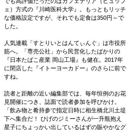
でも高評価だったのはカフェテリア（ビュッフ
ェ）方式の『川崎医科大学』。もっともリッチ
な価格設定ですが、それでも定食は350円～で
した。
人気連載「すとりいとはんてぃんぐ」は市役所
筋へ。「専売公社」から民営化したばかりの
『日本たばこ産業 岡山工場』も健在。2017年
に閉店した『イトーヨーカドー』のさらに前で
すね。
読者と距離の近い編集部では、毎年恒例のお花
見開催につき、誌面で読者参加を呼びかけ。
「飲み物と肴持参で指定日時に相生橋北川土堤
下へ集合だ！ ひげのジミーさんが一升瓶抱え
星子にちょっかい出しているはずの賑やかなグ