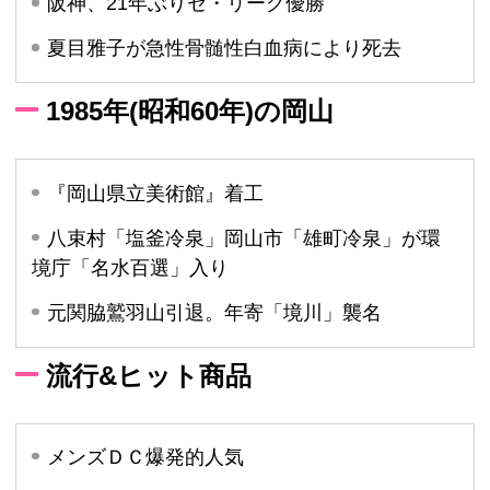
阪神、21年ぶりセ・リーグ優勝
夏目雅子が急性骨髄性白血病により死去
1985年(昭和60年)の岡山
『岡山県立美術館』着工
八束村「塩釜冷泉」岡山市「雄町冷泉」が環
境庁「名水百選」入り
元関脇鷲羽山引退。年寄「境川」襲名
流行&ヒット商品
メンズＤＣ爆発的人気