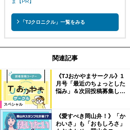
ま【PR】
「TJクロニクル」一覧をみる
関連記事
《TJおかやまサークル》1
月号「最近のちょっとした
悩み」＆次回投稿募集し…
スペシャル
《愛すべき岡山弁！》「か
わいさ」も「おもしろさ」