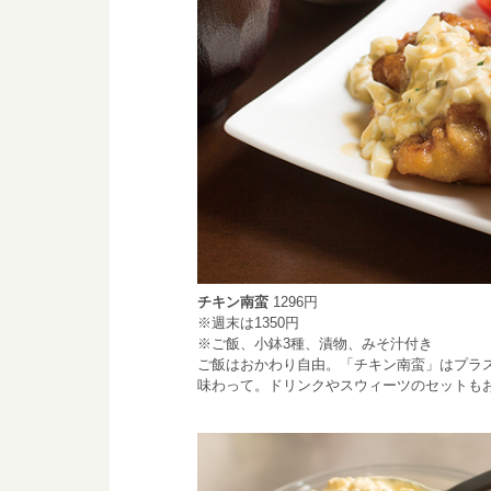
チキン南蛮
1296円
※週末は1350円
※ご飯、小鉢3種、漬物、みそ汁付き
ご飯はおかわり自由。「チキン南蛮」はプラス
味わって。ドリンクやスウィーツのセットも