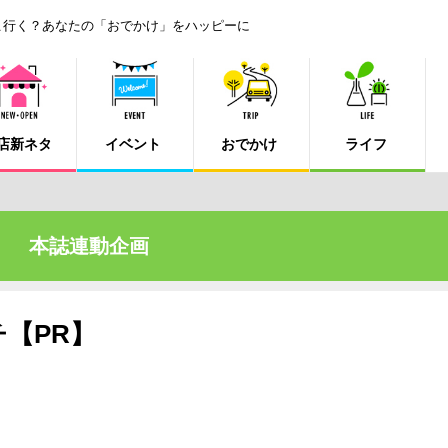
こ行く？あなたの「おでかけ」をハッピーに
店新ネタ
イベント
おでかけ
ライフ
本誌連動企画
【PR】