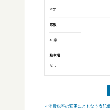
不定
席数
40席
駐車場
なし
＜消費税率の変更にともなう表記