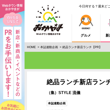
今日何する？週末ど
グルメ
新
HOME
本誌連動企画
絶品ランチ新店ランチ【PR】
絶品ランチ新店ランチ
（集）STYLE 流儀
本誌連動企画