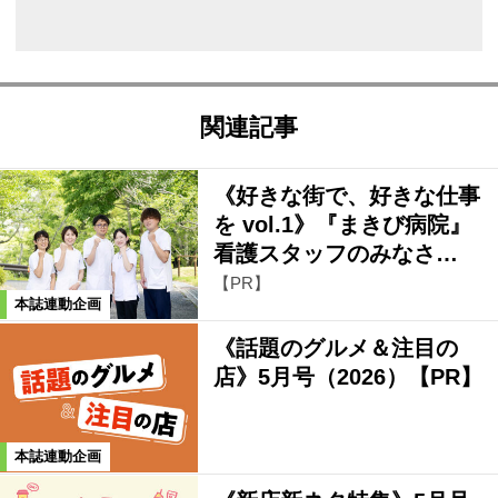
関連記事
《好きな街で、好きな仕事
を vol.1》『まきび病院』
看護スタッフのみなさ…
【PR】
本誌連動企画
《話題のグルメ＆注目の
店》5月号（2026）【PR】
本誌連動企画