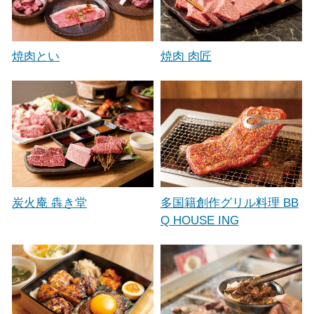
焼肉とい
焼肉 肉匠
炭火庵 犇き堂
多国籍創作グリル料理 BB
Q HOUSE ING