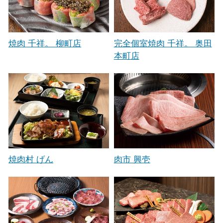
焼肉 千祥。 柳町店
完全個室焼肉 千祥。 奥田
本町店
焼肉村 げん
肉市 興壱