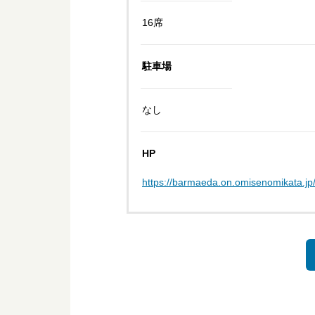
16席
駐車場
なし
HP
https://barmaeda.on.omisenomikata.jp