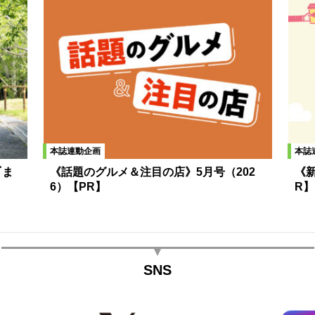
本誌連動企画
本誌
『ま
《話題のグルメ＆注目の店》5月号（202
《新
6）【PR】
R】
SNS