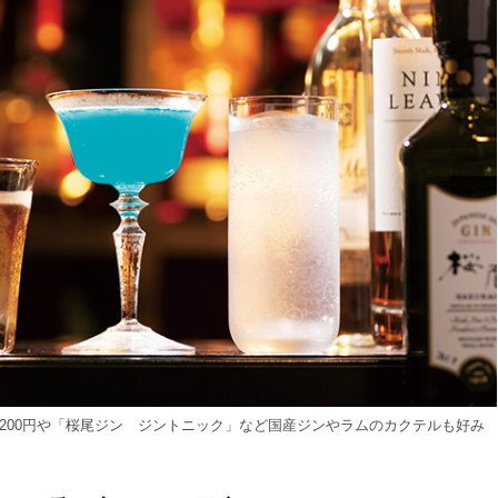
200円や「桜尾ジン ジントニック」など国産ジンやラムのカクテルも好み