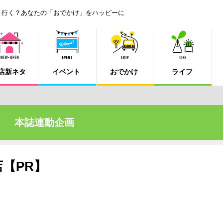
こ行く？あなたの「おでかけ」をハッピーに
店新ネタ
イベント
おでかけ
ライフ
本誌連動企画
【PR】