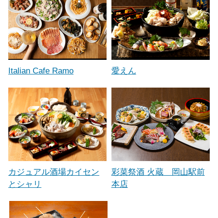
Italian Cafe Ramo
愛えん
カジュアル酒場カイセン
彩菜祭酒 火蔵 岡山駅前
とシャリ
本店