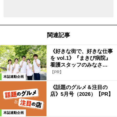
関連記事
《好きな街で、好きな仕事
を vol.1》『まきび病院』
看護スタッフのみなさ…
【PR】
本誌連動企画
《話題のグルメ＆注目の
店》5月号（2026）【PR】
本誌連動企画