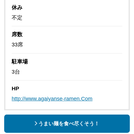
休み
不定
席数
33席
駐車場
3台
HP
http://www.agaiyanse-ramen.Com
うまい麺を食べ尽くそう！