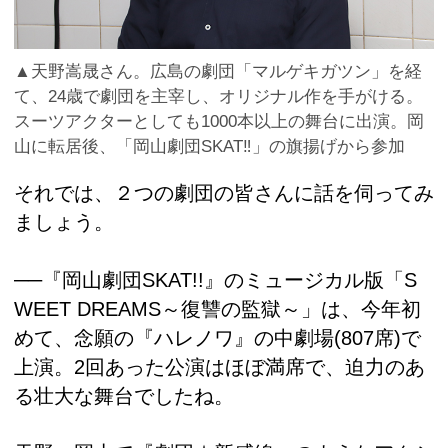
▲天野嵩晟さん。広島の劇団「マルゲキガツン」を経
て、24歳で劇団を主宰し、オリジナル作を手がける。
スーツアクターとしても1000本以上の舞台に出演。岡
山に転居後、「岡山劇団SKAT‼」の旗揚げから参加
それでは、２つの劇団の皆さんに話を伺ってみ
ましょう。
──『岡山劇団SKAT!!』のミュージカル版「S
WEET DREAMS～復讐の監獄～」は、今年初
めて、念願の『ハレノワ』の中劇場(807席)で
上演。2回あった公演はほぼ満席で、迫力のあ
る壮大な舞台でしたね。