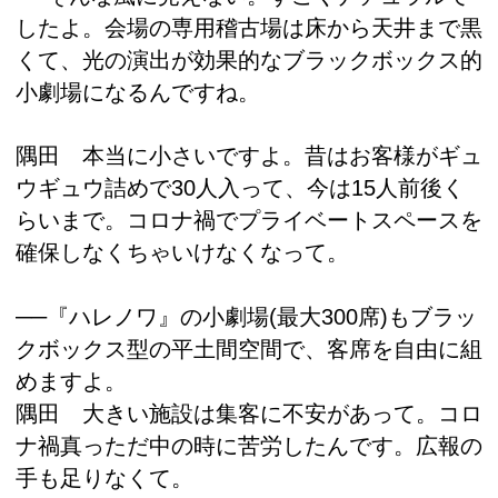
したよ。会場の専用稽古場は床から天井まで黒
くて、光の演出が効果的なブラックボックス的
小劇場になるんですね。
隅田 本当に小さいですよ。昔はお客様がギュ
ウギュウ詰めで30人入って、今は15人前後く
らいまで。コロナ禍でプライベートスペースを
確保しなくちゃいけなくなって。
──『ハレノワ』の小劇場(最大300席)もブラッ
クボックス型の平土間空間で、客席を自由に組
めますよ。
隅田 大きい施設は集客に不安があって。コロ
ナ禍真っただ中の時に苦労したんです。広報の
手も足りなくて。