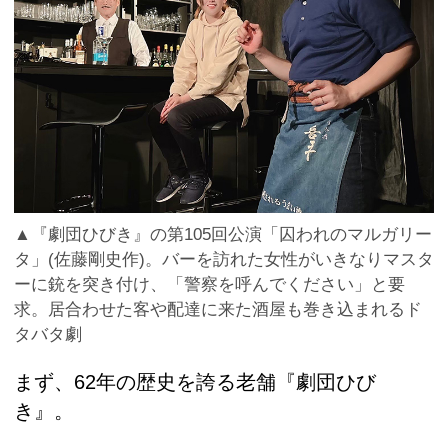
▲『劇団ひびき』の第105回公演「囚われのマルガリー
タ」(佐藤剛史作)。バーを訪れた女性がいきなりマスタ
ーに銃を突き付け、「警察を呼んでください」と要
求。居合わせた客や配達に来た酒屋も巻き込まれるド
タバタ劇
まず、62年の歴史を誇る老舗『劇団ひび
き』。