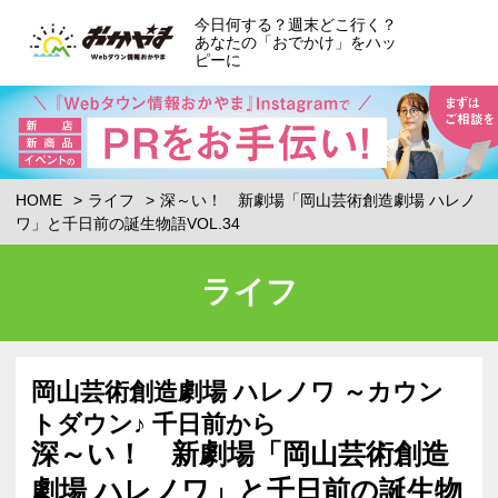
今日何する？週末どこ行く？
あなたの「おでかけ」をハッ
ピーに
HOME
ライフ
深～い！ 新劇場「岡山芸術創造劇場 ハレノ
ワ」と千日前の誕生物語VOL.34
ライフ
岡山芸術創造劇場 ハレノワ ～カウン
トダウン♪ 千日前から
深～い！ 新劇場「岡山芸術創造
劇場 ハレノワ」と千日前の誕生物