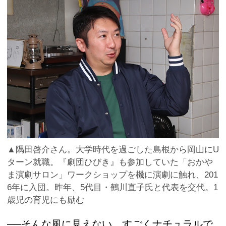
▲隅田啓介さん。大学時代を過ごした島根から岡山にU
ターン就職。『劇団ひびき』も参加していた「おかや
ま演劇サロン」ワークショップを機に演劇に触れ、201
6年に入団。昨年、5代目・鶴川直子氏と代表を交代。1
歳児の育児にも励む
──そんな風に見えない。すごくナチュラルで