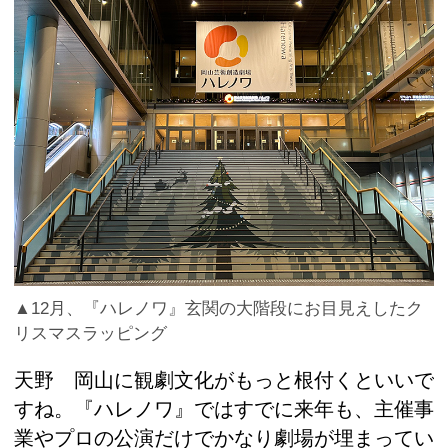
▲12月、『ハレノワ』玄関の大階段にお目見えしたク
リスマスラッピング
天野 岡山に観劇文化がもっと根付くといいで
すね。『ハレノワ』ではすでに来年も、主催事
業やプロの公演だけでかなり劇場が埋まってい