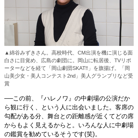
▲綿谷みずきさん。高校時代、CM出演を機に演じる面
白さに目覚め、広島の劇団に。岡山に転居後、TVリポ
ーターなどを経て「岡山劇団SKAT‼」を旗揚げ。「岡
山美少女・美人コンテスト2nd」美人グランプリなど受
賞
──この前、『ハレノワ』の中劇場の公演だか
ら観に行く、という人に出会いました。客席の
勾配がある分、舞台との距離感が近くてどの席
からもよく見えるからと。いろんな人に中劇場
の鑑賞を勧めているそうです(笑)。