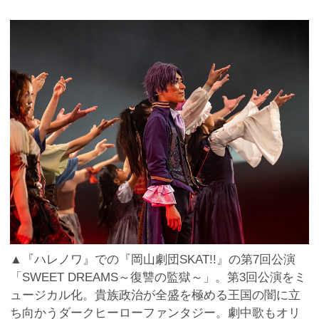
▲『ハレノワ』での『岡山劇団SKAT!!』の第7回公演
「SWEET DREAMS～復讐の監獄～」。第3回公演をミ
ュージカル化。貴族政治が全盛を極める王国の闇に立
ち向かうダークヒーローファンタジー。劇中歌もオリ