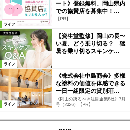
ート》登録無料。岡山県内
での協賛店を募集中！…
【PR】
ライフ
【資生堂監修】岡山の長〜
い夏、どう乗り切る？ 猛
暑を乗り切るスキンケ…
ライフ
《株式会社中島商会》多様
な塗料の価値を体感できる
一日一組限定の貸別荘…
《岡山の誇るべき注目企業8社》7月
号（2026）【PR】
ライフ