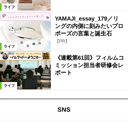
ライフ
YAMAJI_essay_179／リ
ングの内側に刻みたいプロ
ポーズの言葉と誕生石
【PR】
ライフ
《連載第61回》フィルムコ
ミッション担当者研修会レ
ポート
ライフ
SNS