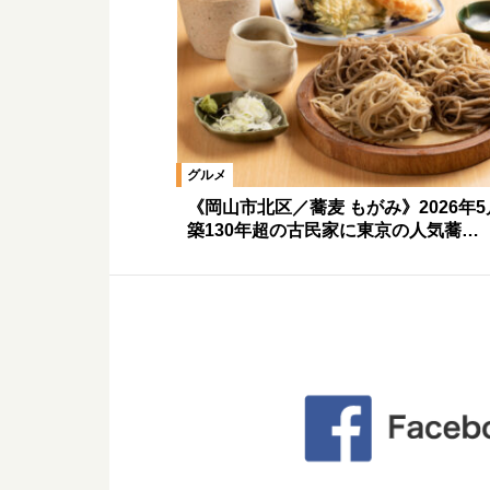
グルメ
《岡山市北区／蕎麦 もがみ》2026年
築130年超の古民家に東京の人気蕎…