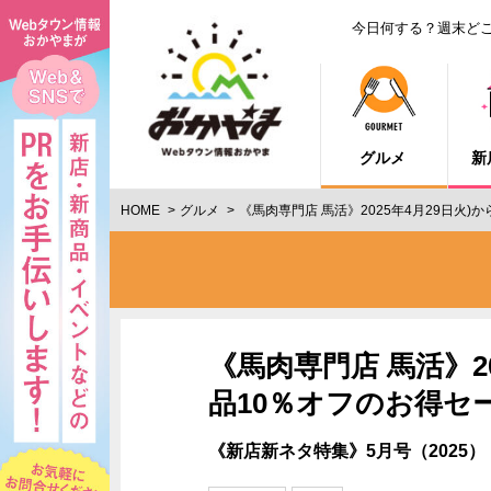
今日何する？週末ど
グルメ
新
HOME
グルメ
《馬肉専門店 馬活》2025年4月29日火)か
《馬肉専門店 馬活》20
品10％オフのお得セ
《新店新ネタ特集》5月号（2025）