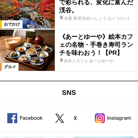
で彩られる、変化に富んだ
渓谷。
名勝 奥津渓(めいしょう おくつけい)
おでかけ
《あーとゆーや》絵本カフ
ェの名物・手巻き寿司ラン
チを味わおう！【PR】
絵本とカフェ あーとゆーや
グルメ
SNS