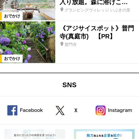
入り放題。森に溶けこ…
グランピングヴィレッジ いぶきの里
おでかけ
《アジサイスポット》普門
寺(真庭市) 【PR】
普門寺
おでかけ
SNS