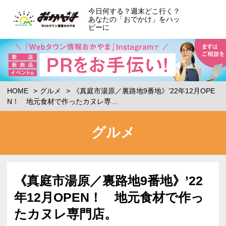
今日何する？週末どこ行く？
あなたの「おでかけ」をハッ
ピーに
HOME
グルメ
《真庭市湯原／裏路地9番地》’22年12月OPE
N！ 地元食材で作ったカヌレ専…
グルメ
《真庭市湯原／裏路地9番地》’22
年12月OPEN！ 地元食材で作っ
たカヌレ専門店。