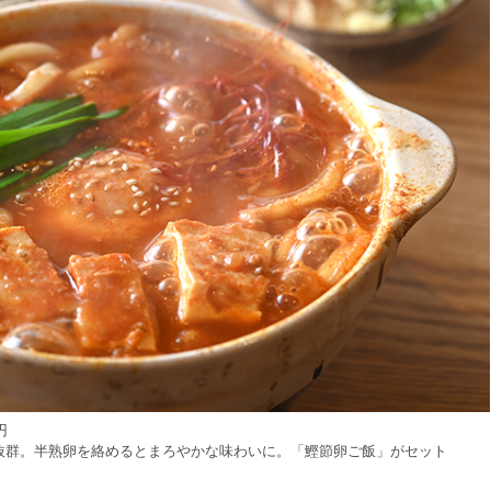
円
抜群。半熟卵を絡めるとまろやかな味わいに。「鰹節卵ご飯」がセット