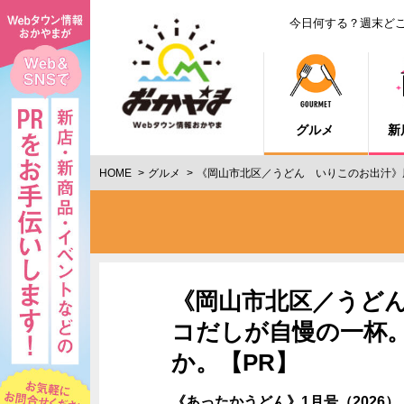
今日何する？週末ど
グルメ
新
HOME
グルメ
《岡山市北区／うどん いりこのお出汁》
《岡山市北区／うど
コだしが自慢の一杯
か。【PR】
《あったかうどん》1月号（2026）