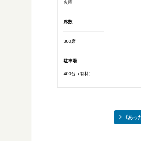
火曜
席数
300席
駐車場
400台（有料）
《あった