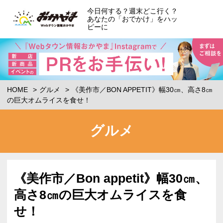
今日何する？週末どこ行く？
あなたの「おでかけ」をハッ
ピーに
HOME
グルメ
《美作市／BON APPETIT》幅30㎝、高さ8㎝
の巨大オムライスを食せ！
グルメ
《美作市／Bon appetit》幅30㎝、
高さ8㎝の巨大オムライスを食
せ！