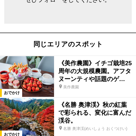
同じエリアのスポット
《美作農園》イチゴ栽培25
周年の大規模農園。アフタ
ヌーンティや話題のゲ…
美作農園
おでかけ
《名勝 奥津渓》秋の紅葉
で彩られる、変化に富んだ
渓谷。
名勝 奥津渓(めいしょう おくつけい)
おでかけ