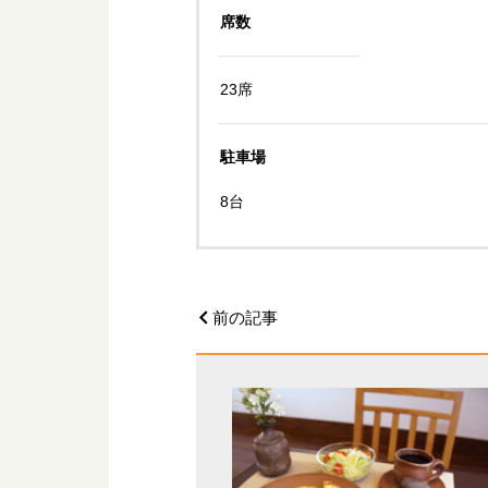
席数
23席
駐車場
8台
前の記事