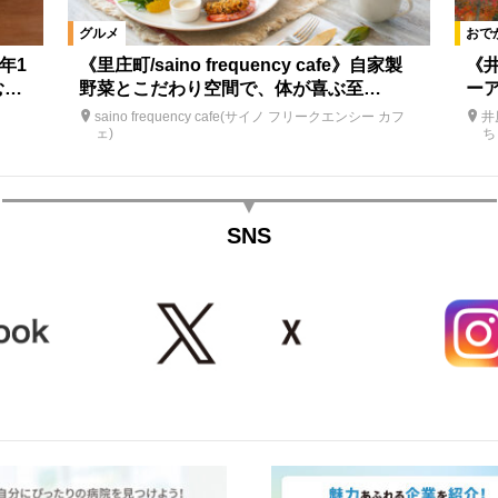
グルメ
おで
5年1
《里庄町/saino frequency cafe》自家製
《
む…
野菜とこだわり空間で、体が喜ぶ至…
ー
saino frequency cafe(サイノ フリークエンシー カフ
井
ェ)
ち
SNS