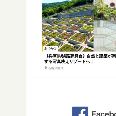
おでかけ
《兵庫県/淡路夢舞台》自然と建築が調
する写真映えリゾートへ！
淡路夢舞台