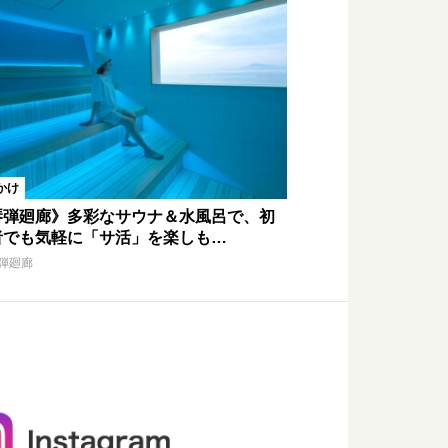
かけ
琴弾廻廊》多彩なサウナ＆水風呂で、初
者でも気軽に「サ活」を楽しも…
弾廻廊