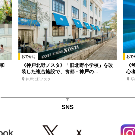
おでかけ
おで
和
《神戸北野ノスタ》「旧北野小学校」を改
《
装した複合施設で、食都・神戸の…
心
神戸北野ノスタ
琴
SNS