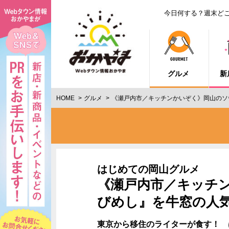
今日何する？週末ど
グルメ
新
HOME
グルメ
《瀬戸内市／キッチンかいぞく》岡山のソ
はじめての岡山グルメ
《瀬戸内市／キッチ
びめし』を牛窓の人気
東京から移住のライターが食す！ 