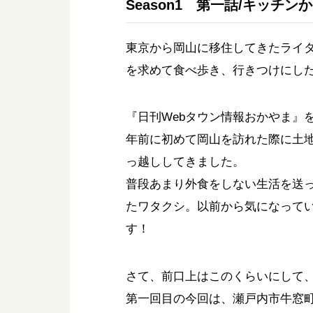
Season1 第一話/キッチ
東京から岡山に移住してきたライ
を求めて食べ歩き、行きつけにし
『日刊Webタウン情報おかやま』
年前に初めて岡山を訪れた際に土
っ越ししてきました。
普段あまり外食をしない生活を送
たワタクシ。以前から気になって
す！
さて、前口上はこのくらいにして
第一回目の今回は、瀬戸内市牛窓