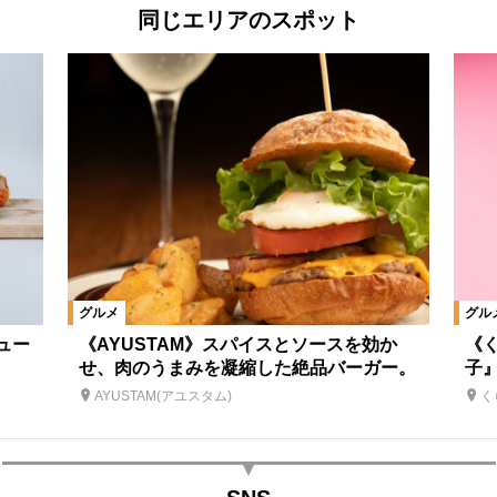
同じエリアのスポット
グルメ
グル
ュー
《AYUSTAM》スパイスとソースを効か
《
せ、肉のうまみを凝縮した絶品バーガー。
子
AYUSTAM(アユスタム)
く