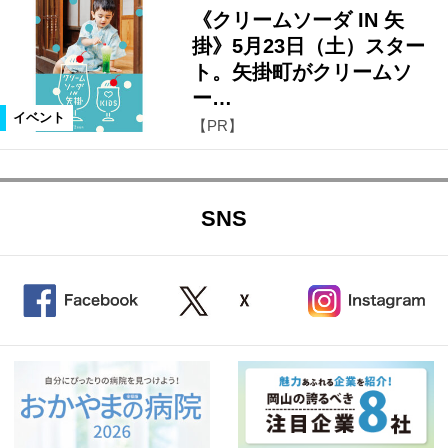
《クリームソーダ IN 矢
掛》5月23日（土）スター
岡山市中心部
総社・吉備中央エリア
ト。矢掛町がクリームソ
ー…
倉敷市郊外・早島町
東備エリア
イベント
【PR】
井笠エリア
SNS
カテゴリ
イベント
開催日
今週
来週
再来週以降